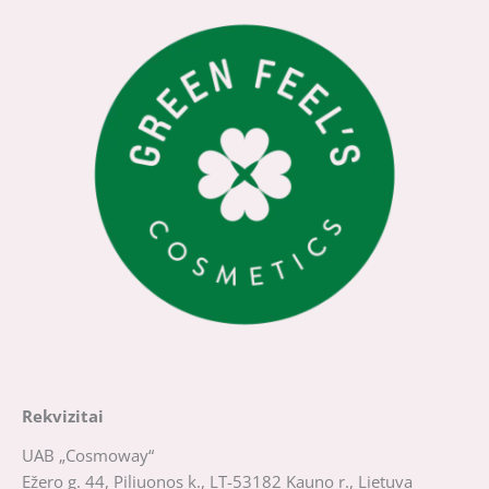
Rekvizitai
UAB „Cosmoway“
Ežero g. 44, Piliuonos k., LT-53182 Kauno r., Lietuva