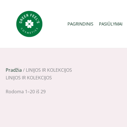
Pereiti
Rūšiuojama
prie
pagal
turinio
naujausią
PAGRINDINIS
PASIŪLYMAI
Pradžia
/ LINIJOS IR KOLEKCIJOS
LINIJOS IR KOLEKCIJOS
Rodoma 1–20 iš 29