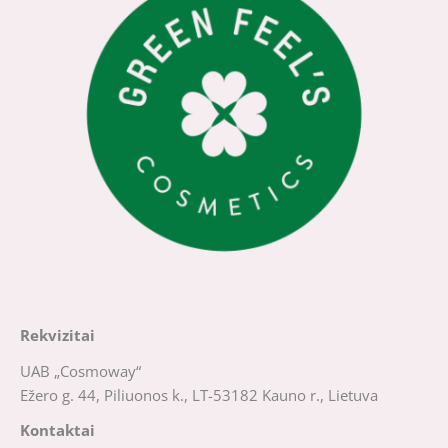
Rekvizitai
UAB „Cosmoway“
Ežero g. 44, Piliuonos k., LT-53182 Kauno r., Lietuva
Kontaktai