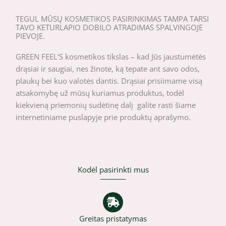
TEGUL MŪSŲ KOSMETIKOS PASIRINKIMAS TAMPA TARSI
TAVO KETURLAPIO DOBILO ATRADIMAS SPALVINGOJE
PIEVOJE.
GREEN FEEL‘S kosmetikos tikslas – kad Jūs jaustumėtės
drąsiai ir saugiai, nes žinote, ką tepate ant savo odos,
plaukų bei kuo valotės dantis. Drąsiai prisiimame visą
atsakomybę už mūsų kuriamus produktus, todėl
kiekvieną priemonių sudėtinę dalį galite rasti šiame
internetiniame puslapyje prie produktų aprašymo.
Kodėl pasirinkti mus
Greitas pristatymas