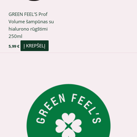
GREEN FEEL’S Prof
Volume šampūnas su
hialurono rūgštimi
250ml
Į KREPŠELĮ
5,99
€