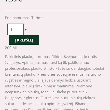
produkto
Prieinamumas:
Turime
kiekis:
GREEN
-
+
FEEL'S
Į KREPŠELĮ
Prof
Volume
200 ML
plaukų
Išskirtinis plaukų purumas, šilkinis švelnumas, kerintis
kaukė
žvilgesys. Apima jausmas, tarsi ką tik pakilote nuo
su
profesionalaus plaukų stilisto kėdės su dar daugiau tobulai
hialurono
krentančių plaukų. Priemonės sudėtyje esantis hialurono
rūgštimi
rūgšties ir migdolų aliejaus derinys leidžia užtikrinti
200ml
intensyvų plaukų drėkinimą ir maitinimą. Priemonė
neapsunkina plaukų, todėl jie išlieka purūs, sveiki,
žvilgantys ir glotnūs. O suteiktas purių plaukų efektas
sukuria didesnės plaukų apimties įvaizdį. Išbandę
priemonę susižavi ne tik jos veiksmingumu, bet ir