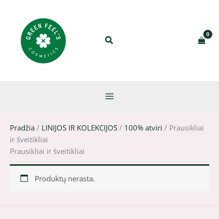
Pereiti
prie
turinio
Pradžia
/
LINIJOS IR KOLEKCIJOS
/
100% atviri
/ Prausikliai
ir šveitikliai
Prausikliai ir šveitikliai
Produktų nerasta.