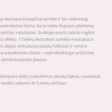
 derinami kruopščiai atrinkti ir itin veiksmingi
asirinkimas tiems, kurie siekia išspręsti pleiskanų
nčiais rezultatais. Sudėtyje esanti salicilo rūgštis
iu efektu, 7 žolelių ekstraktas suteikia nuostabaus
is aliejus stimuliuoja plaukų folikulus ir ramina
ai pasiekiamas tikslas – nepriekaištingai prižiūrėta
spinduliuojantys plaukai.
šampūno kiekį į sudrėkintas plaukų šaknis, nuskalauk.
naudoti vaikams iki 3 metų amžiaus.