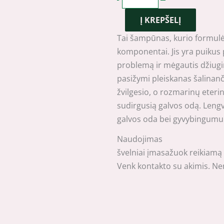
FEEL'S
Į KREPŠELĮ
šampūnas
nuo
Tai šampūnas, kurio formulėje
pleiskanų
komponentai. Jis yra puikus p
400ml
problemą ir mėgautis džiugina
pasižymi pleiskanas šalinanč
žvilgesio, o rozmarinų eterin
sudirgusią galvos odą. Lengv
galvos oda bei gyvybingumu 
Naudojimas
švelniai įmasažuok reikiamą 
Venk kontakto su akimis. Ne