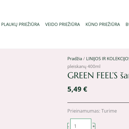
PLAUKŲ PRIEŽIŪRA
VEIDO PRIEŽIŪRA
KŪNO PRIEŽIŪRA
B
Pradžia
/
LINIJOS IR KOLEKCIJO
pleiskanų 400ml
GREEN FEEL’S š
5,49
€
produkto
Prieinamumas:
Turime
kiekis:
GREEN
-
+