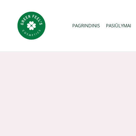
Pereiti
prie
turinio
PAGRINDINIS
PASIŪLYMAI