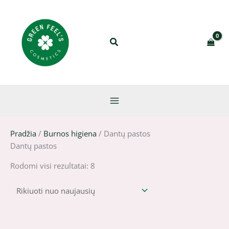
Pereiti
Rūšiuojama
prie
pagal
turinio
naujausią
Pradžia
/
Burnos higiena
/ Dantų pastos
Dantų pastos
Rodomi visi rezultatai: 8