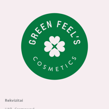
Rekvizitai
UAB „Cosmoway“