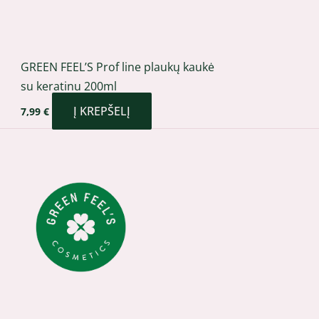
GREEN FEEL’S Prof line plaukų kaukė
su keratinu 200ml
Į KREPŠELĮ
7,99
€