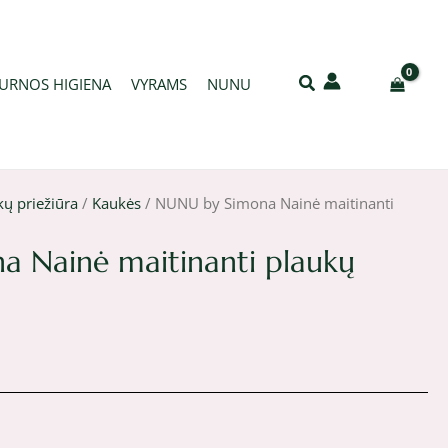
URNOS HIGIENA
VYRAMS
NUNU
kų priežiūra
/
Kaukės
/ NUNU by Simona Nainė maitinanti
 Nainė maitinanti plaukų
ent
e
€.