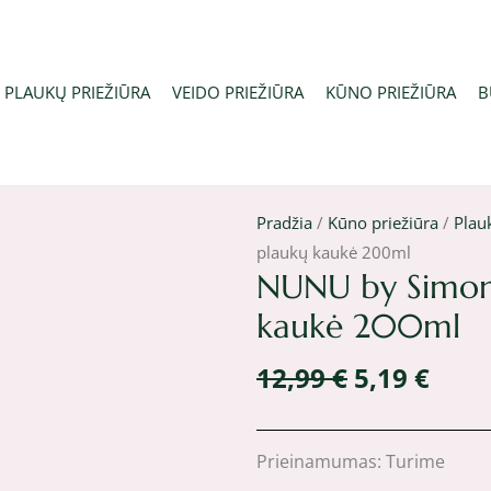
PLAUKŲ PRIEŽIŪRA
VEIDO PRIEŽIŪRA
KŪNO PRIEŽIŪRA
B
Pradžia
/
Kūno priežiūra
/
Plau
plaukų kaukė 200ml
NUNU by Simona
kaukė 200ml
Original
Curr
12,99
€
5,19
€
price
pric
was:
is:
12,99 €.
5,19 
produkto
Prieinamumas:
Turime
kiekis: