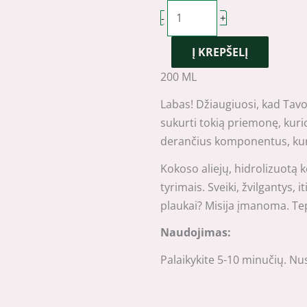
NUNU
-
+
by
Į KREPŠELĮ
Simona
Nainė
200 ML
maitinanti
Labas! Džiaugiuosi, kad Tav
plaukų
sukurti tokią priemonę, kuri
kaukė
derančius komponentus, kuriu
200ml
Kokoso aliejų, hidrolizuotą k
tyrimais. Sveiki, žvilgantys, 
plaukai? Misija įmanoma. Tep
Naudojimas:
Palaikykite 5-10 minučių. Nu