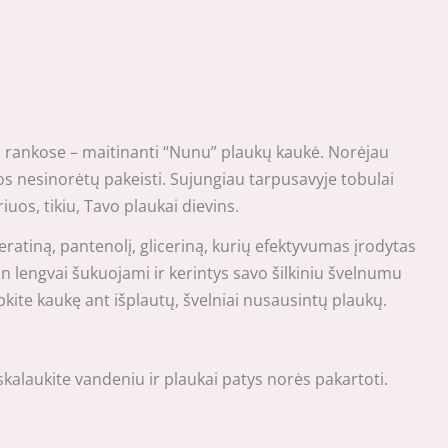
o rankose – maitinanti “Nunu” plaukų kaukė. Norėjau
os nesinorėtų pakeisti. Sujungiau tarpusavyje tobulai
os, tikiu, Tavo plaukai dievins.
eratiną, pantenolį, gliceriną, kurių efektyvumas įrodytas
itin lengvai šukuojami ir kerintys savo šilkiniu švelnumu
kite kaukę ant išplautų, švelniai nusausintų plaukų.
skalaukite vandeniu ir plaukai patys norės pakartoti.