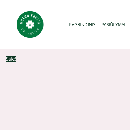
Pereiti
prie
turinio
PAGRINDINIS
PASIŪLYMAI
Sale!