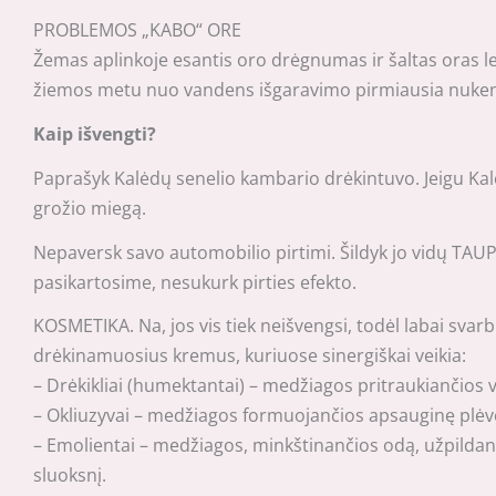
PROBLEMOS „KABO“ ORE
Žemas aplinkoje esantis oro drėgnumas ir šaltas oras lem
žiemos metu nuo vandens išgaravimo pirmiausia nukenči
Kaip išvengti?
Paprašyk Kalėdų senelio kambario drėkintuvo. Jeigu Kalėd
grožio miegą.
Nepaversk savo automobilio pirtimi. Šildyk jo vidų TAUPI
pasikartosime, nesukurk pirties efekto.
KOSMETIKA. Na, jos vis tiek neišvengsi, todėl labai svar
drėkinamuosius kremus, kuriuose sinergiškai veikia:
– Drėkikliai (humektantai) – medžiagos pritraukiančios 
– Okliuzyvai – medžiagos formuojančios apsauginę plėvelę
– Emolientai – medžiagos, minkštinančios odą, užpildanči
sluoksnį.