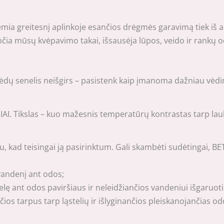
ia greitesnį aplinkoje esančios drėgmės garavimą tiek iš apl
a mūsų kvėpavimo takai, išsausėja lūpos, veido ir rankų o
ų senelis neišgirs – pasistenk kaip įmanoma dažniau vėdinti p
AI. Tikslas – kuo mažesnis temperatūrų kontrastas tarp lauko 
bu, kad teisingai ją pasirinktum. Gali skambėti sudėtingai, B
vandenį ant odos;
 ant odos paviršiaus ir neleidžiančios vandeniui išgaruoti p
os tarpus tarp ląstelių ir išlyginančios pleiskanojančias od