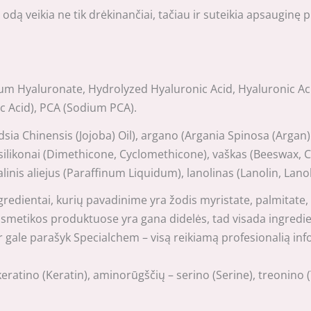
dą veikia ne tik drėkinančiai, tačiau ir suteikia apsauginę pl
dium Hyaluronate, Hydrolyzed Hyaluronic Acid, Hyaluronic Acid
ic Acid), PCA (Sodium PCA).
ndsia Chinensis (Jojoba) Oil), argano (Argania Spinosa (Argan
at silikonai (Dimethicone, Cyclomethicone), vaškas (Beeswax,
alinis aliejus (Paraffinum Liquidum), lanolinas (Lanolin, Lanol
 ingredientai, kurių pavadinime yra žodis myristate, palmitate,
osmetikos produktuose yra gana didelės, tad visada ingredien
gale parašyk Specialchem – visą reikiamą profesionalią infor
 keratino (Keratin), aminorūgščių – serino (Serine), treonino 