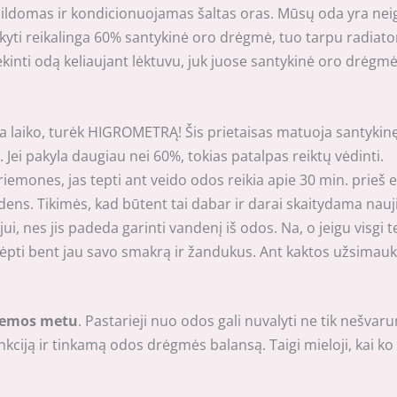
šildomas ir kondicionuojamas šaltas oras. Mūsų oda yra neig
ikyti reikalinga 60% santykinė oro drėgmė, tuo tarpu radiat
ėkinti odą keliaujant lėktuvu, juk juose santykinė oro drėgmė
a laiko, turėk HIGROMETRĄ! Šis prietaisas matuoja santykinę
Jei pakyla daugiau nei 60%, tokias patalpas reiktų vėdinti.
emones, jas tepti ant veido odos reikia apie 30 min. prieš ei
ndens. Tikimės, kad būtent tai dabar ir darai skaitydama nauji
jui, nes jis padeda garinti vandenį iš odos. Na, o jeigu visgi 
slėpti bent jau savo smakrą ir žandukus. Ant kaktos užsimaukš
žiemos metu
. Pastarieji nuo odos gali nuvalyti ne tik nešvaru
ją ir tinkamą odos drėgmės balansą. Taigi mieloji, kai ko Tau 