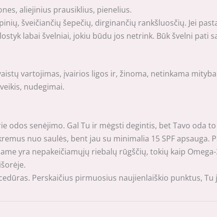
s, aliejinius prausiklius, pienelius.
ių, šveičiančių šepečių, dirginančių rankšluosčių. Jei pastar
yk labai švelniai, jokiu būdu jos netrink. Būk švelni pati s
vaistų vartojimas, įvairios ligos ir, žinoma, netinkama mityb
oveikis, nudegimai.
ie odos senėjimo. Gal Tu ir mėgsti degintis, bet Tavo oda to 
emus nuo saulės, bent jau su minimalia 15 SPF apsauga. Pav
iame yra nepakeičiamųjų riebalų rūgščių, tokių kaip Omega-3,
išorėje.
dūras. Perskaičius pirmuosius naujienlaiškio punktus, Tu jau