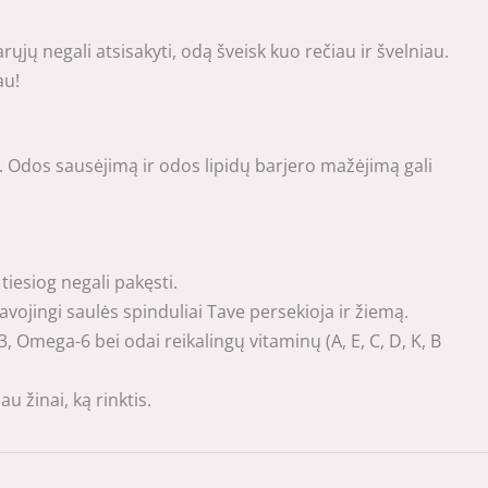
ųjų negali atsisakyti, odą šveisk kuo rečiau ir švelniau.
au!
a. Odos sausėjimą ir odos lipidų barjero mažėjimą gali
tiesiog negali pakęsti.
ojingi saulės spinduliai Tave persekioja ir žiemą.
 Omega-6 bei odai reikalingų vitaminų (A, E, C, D, K, B
 žinai, ką rinktis.