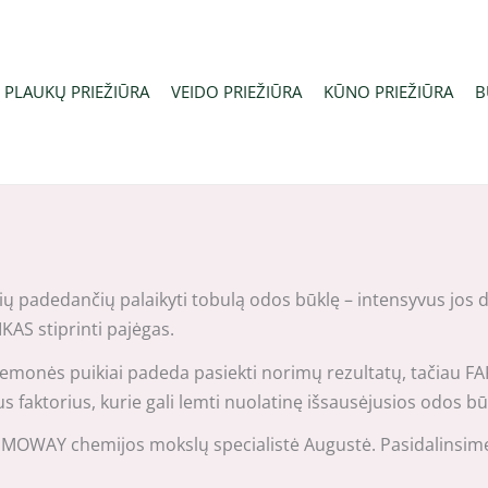
PLAUKŲ PRIEŽIŪRA
VEIDO PRIEŽIŪRA
KŪNO PRIEŽIŪRA
B
žių padedančių palaikyti tobulą odos būklę – intensyvus jos d
KAS stiprinti pajėgas.
monės puikiai padeda pasiekti norimų rezultatų, tačiau FAKT
us faktorius, kurie gali lemti nuolatinę išsausėjusios odos bū
 COSMOWAY chemijos mokslų specialistė Augustė. Pasidalinsime 