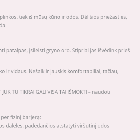
inkos, tiek iš mūsų kūno ir odos. Dėl šios priežasties,
da.
atalpas, įsileisti gryno oro. Stipriai jas išvėdink prieš
ir vidaus. Nešalk ir jauskis komfortabiliai, tačiau,
ET JUK TU TIKRAI GALI VISA TAI IŠMOKTI – naudoti
er fizinį barjerą;
os daleles, padedančios atstatyti viršutinį odos