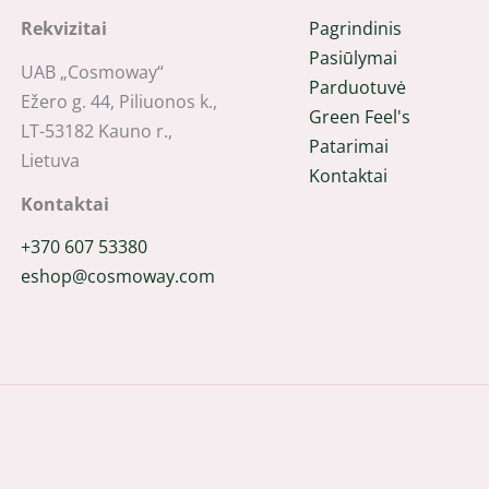
Rekvizitai
Pagrindinis
Pasiūlymai
UAB „Cosmoway“
Parduotuvė
Ežero g. 44, Piliuonos k.,
Green Feel's
LT-53182 Kauno r.,
Patarimai
Lietuva
Kontaktai
Kontaktai
+370 607 53380
eshop@cosmoway.com