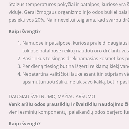
Staigūs temperatūros pokyčiai ir patalpos, kuriose yra 
viduje. Gerai žmogaus organizmo ir jo odos būklei pala
pasiekti vos 20%. Na ir neveltui teigiama, kad svarbu dr
Kaip išvengti?
Namuose ir patalpose, kuriose praleidi daugiausi
tokiose patalpose reiktų naudoti oro drėkintuvus. 
Pasirinkus teisingas drėkinamąsias kosmetikos pri
Per dieną tiesiog būtina išgerti reikiamą kiekį va
Nepatartina vaikščioti lauke esant itin stipriam vė
apsimuturiuoti šaliku ne tik savo kaklą, bet ir pa
DAUGIAU ŠVELNUMO, MAŽIAU ARŠUMO
Venk aršių odos prausiklių ir šveitiklių naudojimo 
vieni esminių komponentų, palaikančių odos barjero funkci
Kaip išvengti?