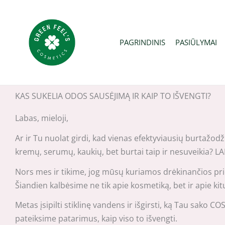
Pereiti
prie
turinio
PAGRINDINIS
PASIŪLYMAI
KAS SUKELIA ODOS SAUSĖJIMĄ IR KAIP TO IŠVENGTI?
Labas, mieloji,
Ar ir Tu nuolat girdi, kad vienas efektyviausių burtažod
kremų, serumų, kaukių, bet burtai taip ir nesuveikia? LAI
Nors mes ir tikime, jog mūsų kuriamos drėkinančios prie
Šiandien kalbėsime ne tik apie kosmetiką, bet ir apie kit
Metas įsipilti stiklinę vandens ir išgirsti, ką Tau sako
pateiksime patarimus, kaip viso to išvengti.