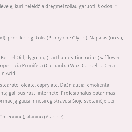
ėvelę, kuri neleidžia drėgmei toliau garuoti iš odos ir
), propileno glikolis (Propylene Glycol), šlapalas (urea),
) Kernel Oi)l, dygminų (Carthamus Tinctorius (Safflower)
 Copernicia Prunifera (Carnauba) Wax, Candelilla Cera
in Acid).
 stearate, oleate, caprylate. Dažniausiai emolientai
tą gali susirasti internete. Profesionalus patarimas –
maciją gausi ir nesiregistravusi šioje svetainėje bei
(Threonine), alanino (Alanine).