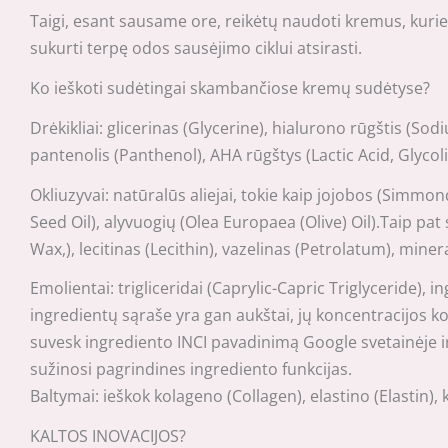
Taigi, esant sausame ore, reikėtų naudoti kremus, kurie o
sukurti terpę odos sausėjimo ciklui atsirasti.
Ko ieškoti sudėtingai skambančiose kremų sudėtyse?
Drėkikliai: glicerinas (Glycerine), hialurono rūgštis (So
pantenolis (Panthenol), AHA rūgštys (Lactic Acid, Glycol
Okliuzyvai: natūralūs aliejai, tokie kaip jojobos (Simmo
Seed Oil), alyvuogių (Olea Europaea (Olive) Oil).Taip p
Wax,), lecitinas (Lecithin), vazelinas (Petrolatum), miner
Emolientai: trigliceridai (Caprylic-Capric Triglyceride),
ingredientų sąraše yra gan aukštai, jų koncentracijos k
suvesk ingrediento INCI pavadinimą Google svetainėje ir 
sužinosi pagrindines ingrediento funkcijas.
Baltymai: ieškok kolageno (Collagen), elastino (Elastin),
KALTOS INOVACIJOS?